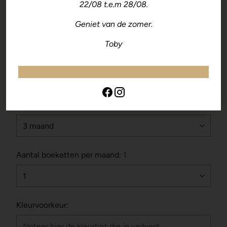
22/08 t.e.m 28/08.
Geniet van de zomer.
€105,00
Normale
Toby
prijs
Grootte:
Normaal
Looptijd:
3 maand
Aantal boeketten per maand:
1
Kleurvoorkeur: