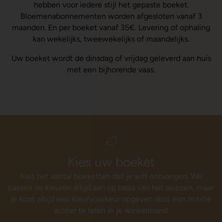
hebben voor iedere stijl het gepaste boeket.
Bloemenabonnementen worden afgesloten vanaf 3
maanden. En per boeket vanaf 35€. Levering of ophaling
kan wekelijks, tweewekelijks of maandelijks.
Uw boeket wordt de dinsdag of vrijdag geleverd aan huis
met een bijhorende vaas.
Kies uw boeket
Kies het aantal boeketten dat je wilt ontvangen. We
K
passen de kleuren altijd aan op basis van het seizoen, maar
je kunt altijd een kleurvoorkeur opgeven door een notitie
achter te laten in je winkelmand.