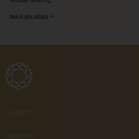
Inclusief belasting.
Bekijk alle details
Product
aan
winkelwagen
toevoegen
Contact
056 495 445