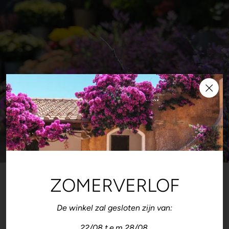
AANBOD
ZOMERVERLOF
Dagverse
snijbloemen en
De winkel zal gesloten zijn van:
22/08 t.e.m 28/08.