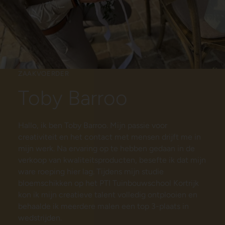
ZAAKVOERDER
Toby Barroo
Hallo, ik ben Toby Barroo. Mijn passie voor
creativiteit en het contact met mensen drijft me in
mijn werk. Na ervaring op te hebben gedaan in de
verkoop van kwaliteitsproducten, besefte ik dat mijn
ware roeping hier lag. Tijdens mijn studie
bloemschikken op het PTI Tuinbouwschool Kortrijk
kon ik mijn creatieve talent volledig ontplooien en
behaalde ik meerdere malen een top 3-plaats in
wedstrijden.