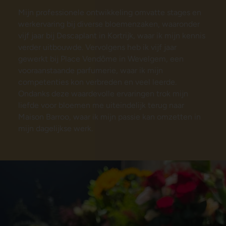
Mijn professionele ontwikkeling omvatte stages en
werkervaring bij diverse bloemenzaken, waaronder
vijf jaar bij Descaplant in Kortrijk, waar ik mijn kennis
verder uitbouwde. Vervolgens heb ik vijf jaar
gewerkt bij Place Vendôme in Wevelgem, een
vooraanstaande parfumerie, waar ik mijn
competenties kon verbreden en veel leerde.
Ondanks deze waardevolle ervaringen trok mijn
liefde voor bloemen me uiteindelijk terug naar
Maison Barroo, waar ik mijn passie kan omzetten in
mijn dagelijkse werk.