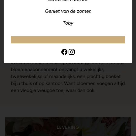
planten
Geniet van de zomer.
In onze winkel stellen we elk boeket op maat samen.
Toby
Op onze webshop vindt u diverse
seizoensboeketten die u gemakkelijk online kunt
bestellen voor levering of afhalen.
We selecteren altijd bloemen en planten van hoge
kwaliteit, zodat u er lang van kunt genieten. Met ons
bloemenabonnement ontvangt u wekelijks,
tweewekelijks of maandelijks, een prachtig boeket
bij u thuis of op kantoor. Want bloemen voegen altijd
een vleugje vreugde toe, waar dan ook.
LEVERING