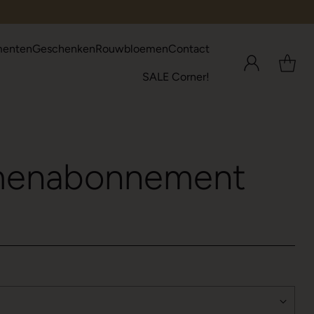
menten
Geschenken
Rouwbloemen
Contact
SALE Corner!
menabonnement