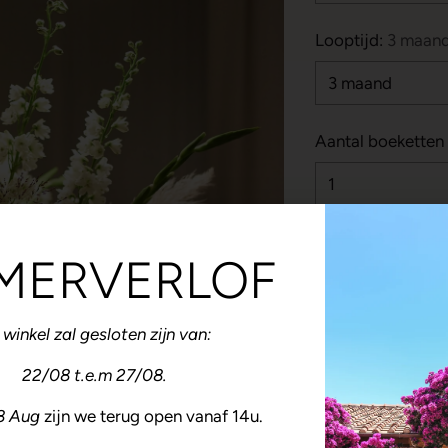
Looptijd:
3 maan
Aantal boeketten
Kleurvoorkeur:
MERVERLOF
Laat je dit leeg da
winkel zal gesloten zijn van:
Vaas toevoeg
22/08 t.e.m 27/08.
De vaas wordt ieder
28 Aug
zijn we terug open vanaf 14u.