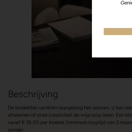
Geni
Beschrijving
De boeketten variëren naargelang het seizoen. U kan st
afrekenen of onze creativiteit de vrije loop laten. Een 
vanaf € 35,00 per boeket (minimum looptijd van 3 maand)
zonder.