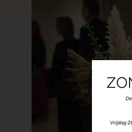
ZO
De 
Vrijdag 