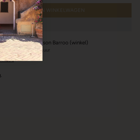
IN WINKELWAGEN
or ophalen bij Maison Barroo (winkel)
stal klaar binnen 24 uur
ormatie
.