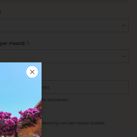
d
 per maand:
1
n werken we volgens de seizoenen.
en
e keer gewisseld bij levering van een nieuw boeket.