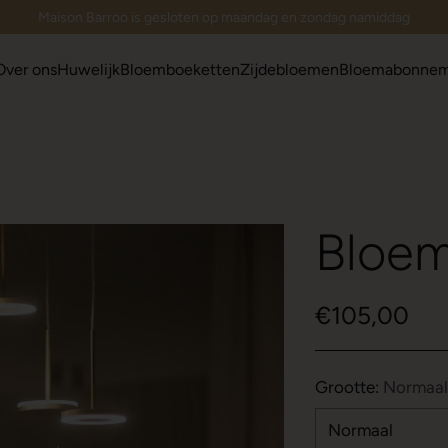
Maison Barroo is gesloten op maandag en zondag namiddag
Over ons
Huwelijk
Bloemboeketten
Zijdebloemen
Bloemabonne
Bloe
€105,00
Normale
prijs
Grootte:
Normaal